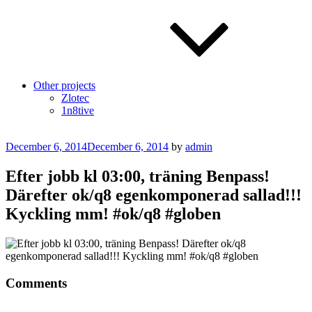
Other projects
Zlotec
1n8tive
Posted
December 6, 2014
December 6, 2014
by
admin
on
Efter jobb kl 03:00, träning Benpass!
Därefter ok/q8 egenkomponerad sallad!!!
Kyckling mm! #ok/q8 #globen
Comments