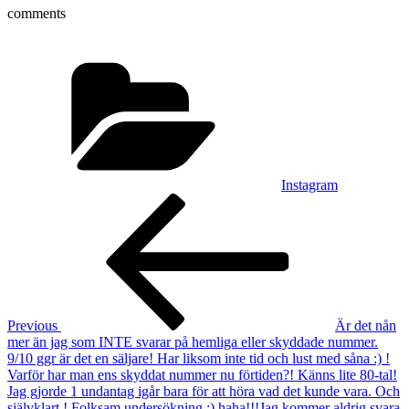
comments
Categories
Instagram
Post
Previous
Post
navigation
Previous
Är det nån
mer än jag som INTE svarar på hemliga eller skyddade nummer.
9/10 ggr är det en säljare! Har liksom inte tid och lust med såna :) !
Varför har man ens skyddat nummer nu förtiden?! Känns lite 80-tal!
Jag gjorde 1 undantag igår bara för att höra vad det kunde vara. Och
självklart ! Folksam undersökning :) haha!!!Jag kommer aldrig svara