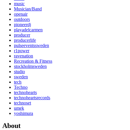
music
Musician/Band
openair
outdoors
pioneerdj
playadelcarmen
producer
producerlife
pulseeventssweden
r1power
ravenation
Recreation & Fitness
stockholmsweden
studio
sweden
tech
Techno
technohearts
technoheartsrecords
technoset
umek
yoshimura
About