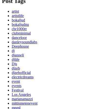
Post Tags
artist
artistlife
bokaljud
bokaljudnu
cbr1000rr
clubminimal
danceloor
danleysoundlabs
Deephouse
dj
djanneli
djlife
Djs
djzeb
djzebofficial
electricdreams
event
events
Festival
Los Angeles
marianamazzi
mittismetenevent
mnml