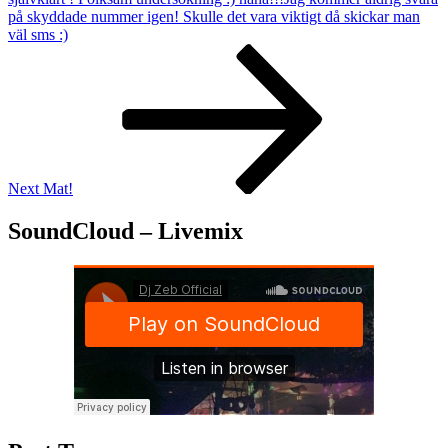
på skyddade nummer igen! Skulle det vara viktigt då skickar man
väl sms :)
Next
Post
Next
Mat!
SoundCloud – Livemix